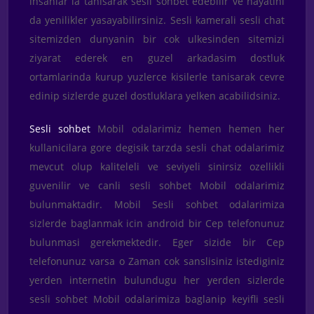
insanlar la tanisarak sesli sohbet edebilir ve hayatini
da yenilikler yasayabilirsiniz. Sesli kamerali sesli chat
sitemizden dunyanin bir cok ulkesinden sitemizi
ziyarat ederek en guzel arkadasim dostluk
ortamlarinda kurup yuzlerce kisilerle tanisarak cevre
edinip sizlerde guzel dostluklara yelken acabilidsiniz.
Sesli sohbet
Mobil odalarimiz hemen hemen her
kullanicilara gore degisik tarzda sesli chat odalarimiz
mevcut olup kaliteleli ve seviyeli sinirsiz ozellikli
guvenilir ve canli sesli sohbet Mobil odalarimiz
bulunmaktadir. Mobil Sesli sohbet odalarimiza
sizlerde baglanmak icin android bir Cep telefonunuz
bulunmasi gerekmektedir. Eger sizide bir Cep
telefonunuz varsa o Zaman cok sanslisiniz istediginiz
yerden internetin bulundugu her yerden sizlerde
sesli sohbet Mobil odalarimiza baglanip keyifli sesli